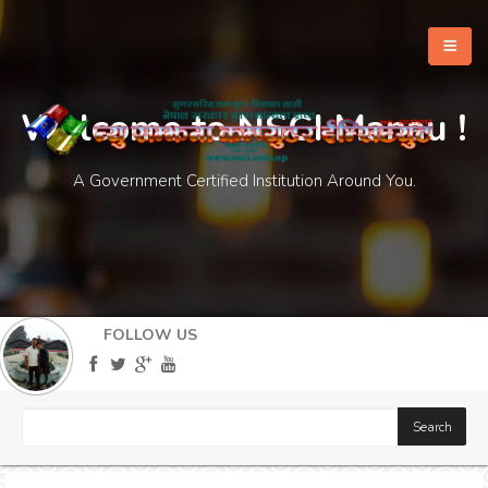
Welcome to NSCI Manau !
A Government Certified Institution Around You.
Home
Notices
Our Services
FOLLOW US
Downloads
Contact Us